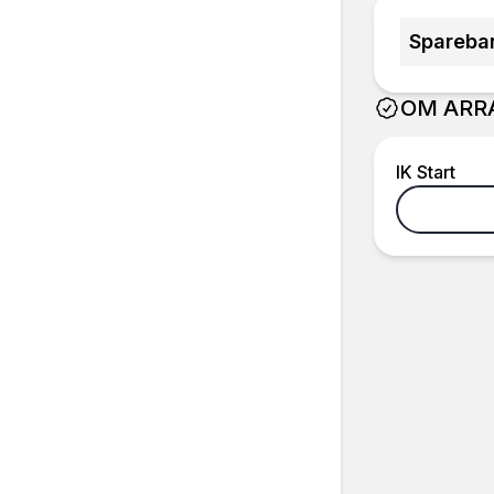
Spareba
OM ARR
IK Start