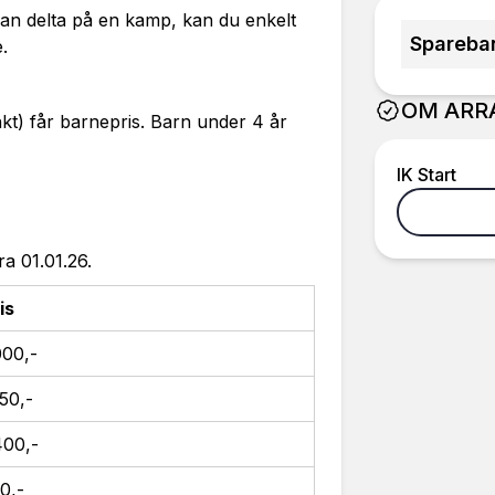
an delta på en kamp, kan du enkelt
Spareba
.
OM ARR
kt) får barnepris. Barn under 4 år
IK Start
ra 01.01.26.
is
00,-
50,-
400,-
0,-