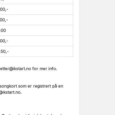
00,-
00,-
400
00,-
50,-
lletter@ikstart.no
for mer info.
songkort som er registrert på en
r@ikstart.no.