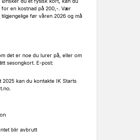
. Ønsker du et fysisk kort, kan du
for en kostnad på 200,-. Vær
 tilgjengelige før våren 2026 og må
m det er noe du lurer på, eller om
itt sesongkort. E-post:
t 2025 kan du kontakte IK Starts
rt.no
.
ion
tet blir avbrutt