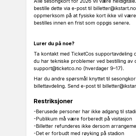
Alle sesongkort for 2026 vil være heldigitale
bestille dette via e-post til
billetter@ikstart.no
oppmerksom på at fysiske kort ikke vil være
bestilles innen en frist som oppgis senere.
Lurer du på noe?
Ta kontakt med TicketCos supportavdeling o
du har tekniske problemer ved bestilling av d
support@ticketco.no
(hverdager 9–17).
Har du andre spørsmål knyttet til sesongkor
billettavdeling. Send e-post til
billetter@iksta
Restriksjoner
-Berusede personer har ikke adgang til stad
-Publikum må være forberedt på visitasjon
-Billetter refunderes ikke dersom arrangemen
-Det er forbudt med røyking på stadion