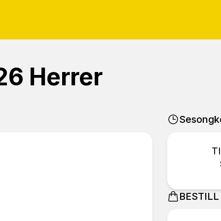
26 Herrer
Sesongk
T
BESTILL