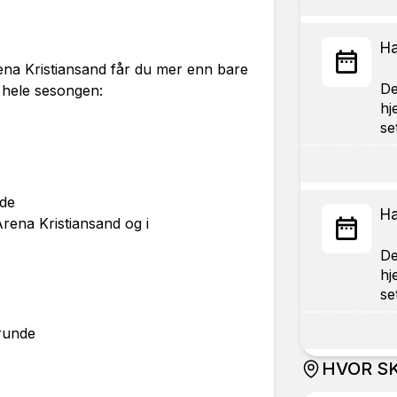
Ha
a Kristiansand får du mer enn bare
De
 hele sesongen:
hj
nde
Ha
ena Kristiansand og i
De
hj
runde
HVOR SK